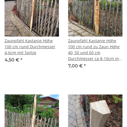
Zaunpfahl Kastanie Höhe
Zaunpfahl Kastanie Höhe
100 cm rund Durchmesser
100 cm rund zu Zaun Höhe
4-6cm mit Spitze
40, 50 und 60 cm
Durchmesser ca 8-10cm mit
4,50 €
*
Spitze
7,00 €
*