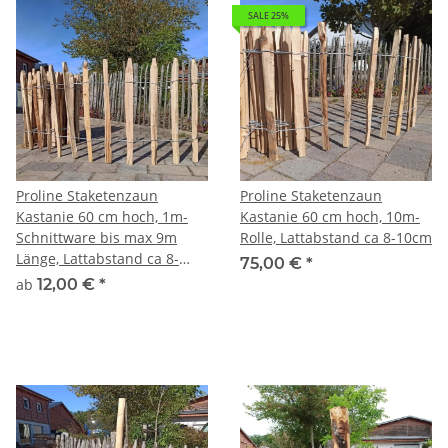
SALE 25%
Proline Staketenzaun
Proline Staketenzaun
Kastanie 60 cm hoch, 1m-
Kastanie 60 cm hoch, 10m-
Schnittware bis max 9m
Rolle, Lattabstand ca 8-10cm
Länge, Lattabstand ca 8-
75,00 €
*
10cm
ab
12,00 €
*