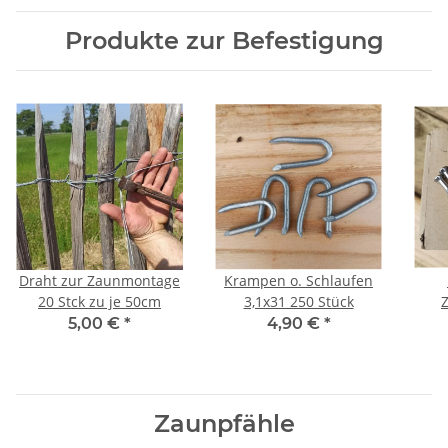
Produkte zur Befestigung
Draht zur Zaunmontage
Krampen o. Schlaufen
20 Stck zu je 50cm
3,1x31 250 Stück
Schr
5,00 €
*
4,90 €
*
Zaunpfähle