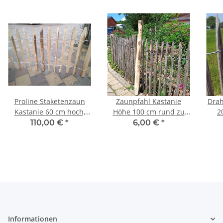
Proline Staketenzaun
Zaunpfahl Kastanie
Drah
Kastanie 60 cm hoch,
Höhe 100 cm rund zu
2
10m-Rolle, Lattabstand
Zaun Höhe 50-60 cm
110,00 €
*
6,00 €
*
ca 4-6cm
Durchmesser ca 5-7cm
mit Spitze
Informationen