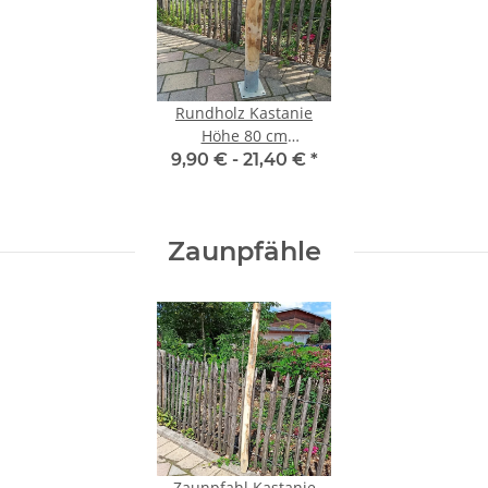
Rundholz Kastanie
Höhe 80 cm
Durchmesser ca 8cm
9,90 € -
21,40 €
*
Zaunpfähle
Zaunpfahl Kastanie