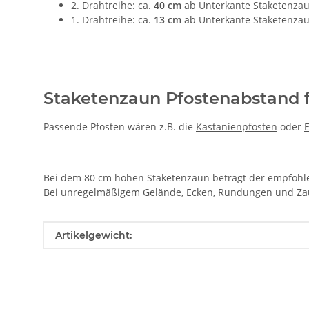
2. Drahtreihe: ca.
40 cm
ab Unterkante Staketenzau
1. Drahtreihe: ca.
13 cm
ab Unterkante Staketenzau
Staketenzaun Pfostenabstand 
Passende Pfosten wären z.B. die
Kastanienpfosten
oder
Bei dem 80 cm hohen Staketenzaun beträgt der empfoh
Bei unregelmäßigem Gelände, Ecken, Rundungen und Zau
Produkteigenschaft
Wert
Artikelgewicht: