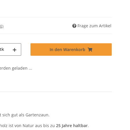
Frage zum Artikel
E)
tk
In den Warenkorb
den geladen ...
t sich gut als Gartenzaun.
olz ist von Natur aus bis zu
25 Jahre haltbar
.