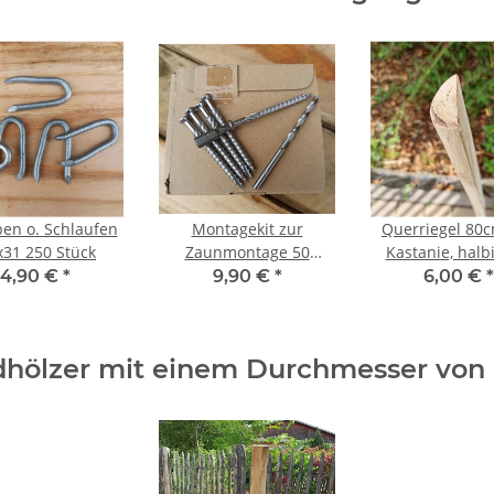
en o. Schlaufen
Montagekit zur
Querriegel 80
x31 250 Stück
Zaunmontage 50
Kastanie, halb
Schrauben, Bit, Bohrer.
Rundholz gesch
4,90 €
*
9,90 €
*
6,00 €
*
V2A
hölzer mit einem Durchmesser von