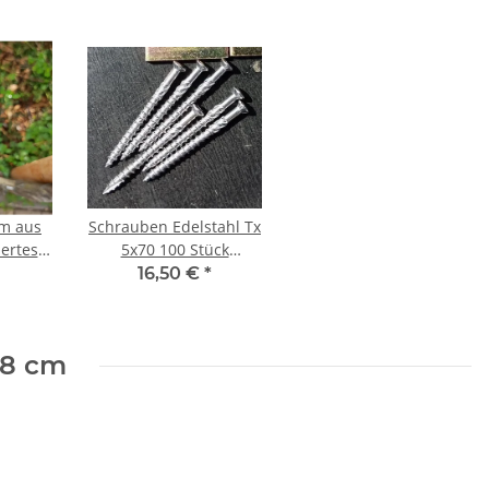
cm aus
Schrauben Edelstahl Tx
iertes
5x70 100 Stück
liffen
Terrassenschrauben
16,50 €
*
selbstbohrend
 8 cm