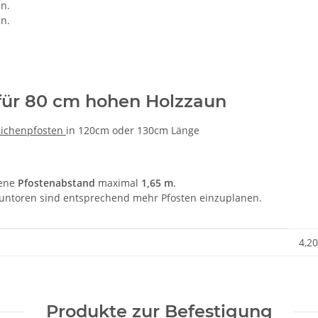
n.
n.
für 80 cm hohen Holzzaun
Eichenpfosten
in 120cm oder 130cm Länge
lene
Pfostenabstand
maximal
1,65 m
.
ntoren sind entsprechend mehr Pfosten einzuplanen.
4,20
Produkte zur Befestigung