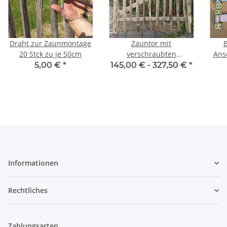
Draht zur Zaunmontage
Zauntor mit
20 Stck zu je 50cm
verschraubten
Ans
Querriegeln. Ohne
5,00 €
*
145,00 € -
327,50 €
*
Beschläge und Pfosten
E
e
Informationen
Rechtliches
Zahlungsarten