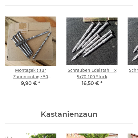
Montagekit zur
Schrauben Edelstahl Tx
Schr
Zaunmontage 50
5x70 100 Stück
Schrauben, Bit, Bohrer.
Terrassenschrauben
Te
9,90 €
*
16,50 €
*
V2A
selbstbohrend
Kastanienzaun