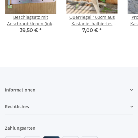
Beschlagsatz mit
Querriegel 100cm aus
Pro
Anschraubkloben (inkl.
Kastanie, halbiertes
Kas
Schraubenkit in
Rundholz geschliffen
10m
39,50 €
*
7,00 €
*
Edelstahl) für ein
einflügeliges Tor.
Informationen
Rechtliches
Zahlungsarten