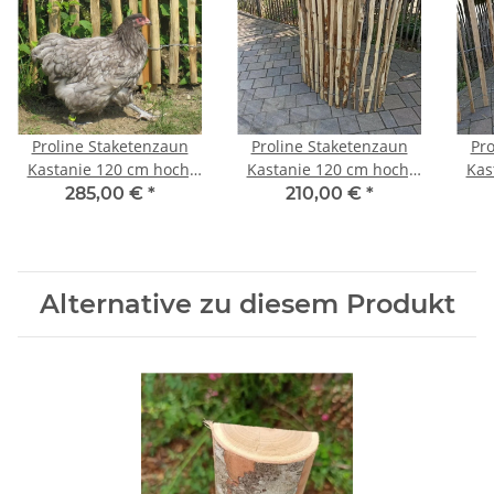
Proline Staketenzaun
Proline Staketenzaun
Pro
Kastanie 120 cm hoch,
Kastanie 120 cm hoch,
Kas
10m Länge, Lattabstand
10m-Rolle, Lattabstand
10m
285,00 €
*
210,00 €
*
ca 2-4cm
ca 4-6cm
Alternative zu diesem Produkt