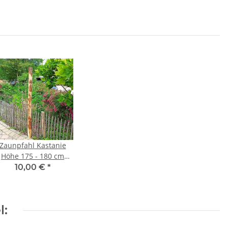
Zaunpfahl Kastanie
Höhe 175 - 180 cm
und zu Zaun Höhe 120
10,00 €
*
m Durchmesser ca 8-
10cm mit Spitze
l: