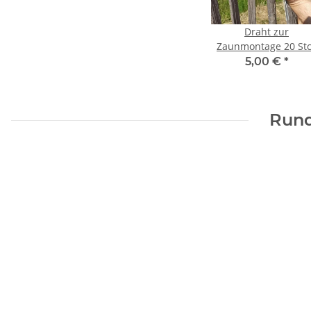
Draht zur
Zaunmontage 20 St
zu je 50cm
5,00 €
*
Rund