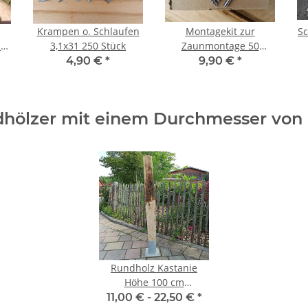
Krampen o. Schlaufen
Montagekit zur
Sc
ck
3,1x31 250 Stück
Zaunmontage 50
Schrauben, Bit, Bohrer.
4,90 €
*
9,90 €
*
V2A
hölzer mit einem Durchmesser von
Rundholz Kastanie
Höhe 100 cm
Durchmesser ca 8cm
11,00 € -
22,50 €
*