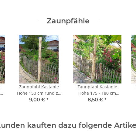
Zaunpfähle
e
Zaunpfahl Kastanie
Zaunpfahl Kastanie
zu
Höhe 150 cm rund zu
Höhe 175 - 180 cm
Zaun Höhe 100 cm
rund zu Zaun Höhe 120
r
9,00 €
*
8,50 €
*
cm
Durchmesser ca 8-
cm Durchmesser ca 6-
c
10cm mit Spitze
8cm mit Spitze
unden kauften dazu folgende Artike