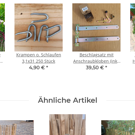
e
Krampen o. Schlaufen
Beschlagsatz mit
3,1x31 250 Stück
Anschraubkloben (inkl.
H
20
Schraubenkit in
4,90 €
*
39,50 €
*
8-
Edelstahl) für ein
D
einflügeliges Tor.
Ähnliche Artikel