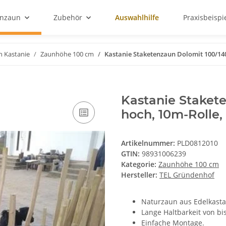
enzaun
Zubehör
Auswahlhilfe
Praxisbeispi
n Kastanie
Zaunhöhe 100 cm
Kastanie Staketenzaun Dolomit 100/140
Kastanie Staket
hoch, 10m-Rolle,
Artikelnummer:
PLD0812010
GTIN:
98931006239
Kategorie:
Zaunhöhe 100 cm
Hersteller:
TEL Gründenhof
Naturzaun aus Edelkasta
Lange Haltbarkeit von bis
Einfache Montage.