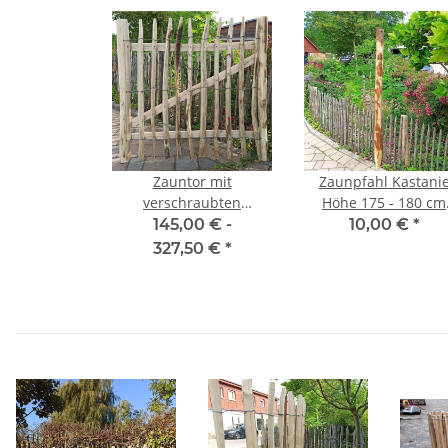
Zauntor mit
Zaunpfahl Kastani
verschraubten
Höhe 175 - 180 cm
Querriegeln. Ohne
rund zu Zaun Höhe 1
145,00 € -
10,00 €
*
Beschläge und Pfosten
cm Durchmesser ca 
327,50 €
*
10cm mit Spitze