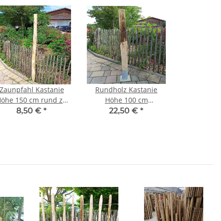
Zaunpfahl Kastanie
Rundholz Kastanie
öhe 150 cm rund zu
Höhe 100 cm
Zaun Höhe 100 cm
Durchmesser ca 8cm
8,50 €
*
22,50 €
*
urchmesser ca 6-8cm
Mit
mit Spitze
Einschlagbodenhülse
(+11,50 Euro)