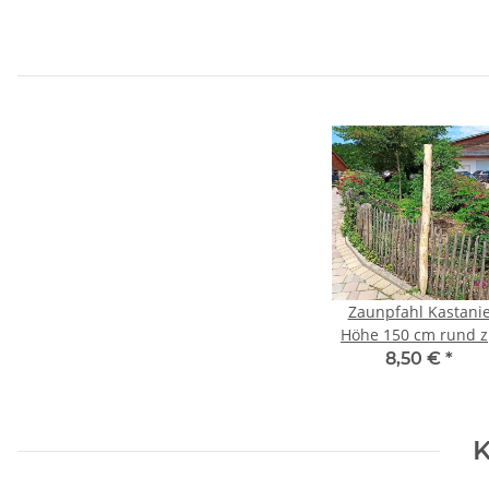
Zaunpfahl Kastani
Höhe 150 cm rund 
Zaun Höhe 100 cm
8,50 €
*
Durchmesser ca 6-8
mit Spitze
K