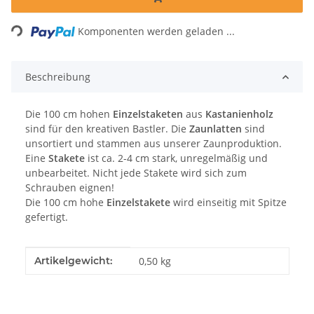
Loading...
Komponenten werden geladen ...
Beschreibung
Die 100 cm hohen
Einzelstaketen
aus
Kastanienholz
sind für den kreativen Bastler. Die
Zaunlatten
sind
unsortiert und stammen aus unserer Zaunproduktion.
Eine
Stakete
ist ca. 2-4 cm stark, unregelmäßig und
unbearbeitet. Nicht jede Stakete wird sich zum
Schrauben eignen!
Die 100 cm hohe
Einzelstakete
wird einseitig mit Spitze
gefertigt.
Produkteigenschaft
Wert
Artikelgewicht:
0,50
kg