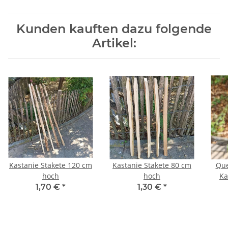
Kunden kauften dazu folgende
Artikel:
Kastanie Stakete 120 cm
Kastanie Stakete 80 cm
Que
hoch
hoch
Ka
Run
1,70 €
*
1,30 €
*