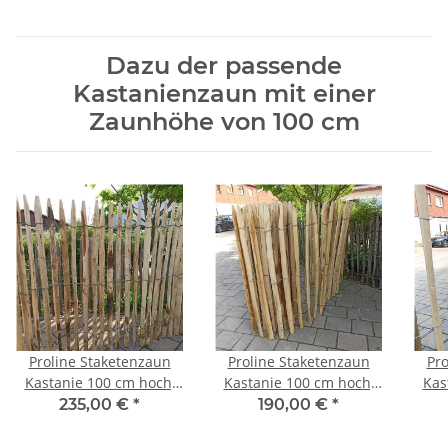
Dazu der passende
Kastanienzaun mit einer
Zaunhöhe von 100 cm
Proline Staketenzaun
Proline Staketenzaun
Pro
Kastanie 100 cm hoch,
Kastanie 100 cm hoch,
Kas
10m Länge, Lattabstand
10m-Rolle, Lattabstand
10m
235,00 €
*
190,00 €
*
ca 2-4cm
ca 4-6cm