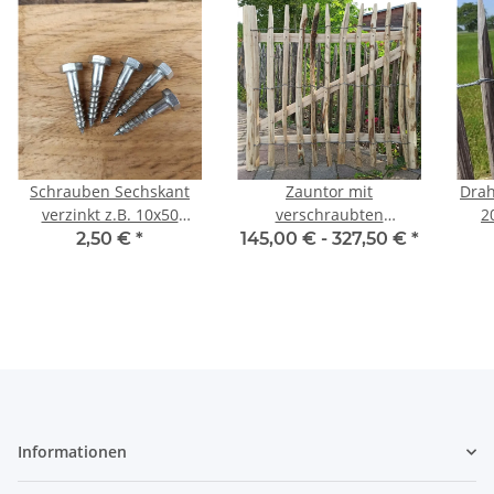
Schrauben Sechskant
Zauntor mit
Drah
verzinkt z.B. 10x50
verschraubten
2
passend für Rundhölzer
Querriegeln. Ohne
2,50 €
*
145,00 € -
327,50 €
*
4 Stück inkl. Scheiben
Beschläge und Pfosten
Informationen